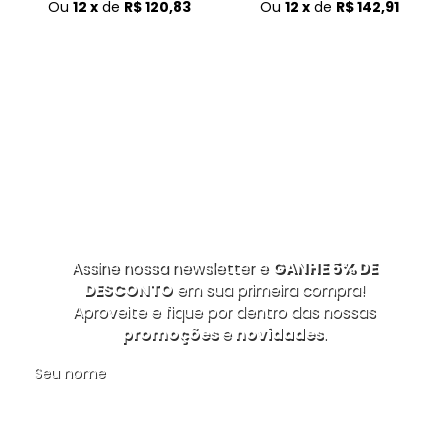
Ou
12 x
de
R$ 120,83
Ou
12 x
de
R$ 142,91
Assine nossa newsletter e
GANHE 5% DE
DESCONTO
em sua primeira compra!
Aproveite e fique por dentro das nossas
promoções
e
novidades
.
Seu nome