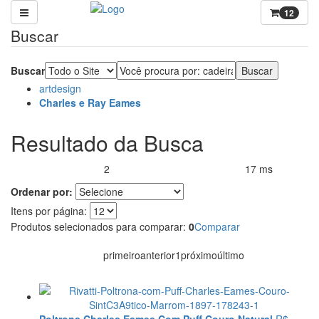
12
Buscar
Buscar
artdesign
Charles e Ray Eames
Resultado da Busca
2
17 ms
Produtos encontrados:
Resultado da Pesquisa por:
em
Ordenar por:
Itens por página:
Produtos selecionados para comparar:
0
Comparar
primeiro
anterior
1
próximo
último