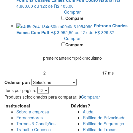
Poltrona Charles Eames Com Puff Couro Natural
R$
4.860,00
ou 12x de R$ 405,00
Comprar
Compare
Poltrona Charles
Eames Com Puff
R$ 3.952,50
ou 12x de R$ 329,37
Comprar
Compare
primeiro
anterior
1
próximo
último
2
17 ms
Produtos encontrados:
Resultado da Pesquisa por:
em
Ordenar por:
Itens por página:
Produtos selecionados para comparar:
0
Comparar
Institucional
Dúvidas?
Sobre a empresa
Ajuda
Fornecedores
Política de Privacidade
Termos & Condições
Política de Segurança
Trabalhe Conosco
Política de Trocas