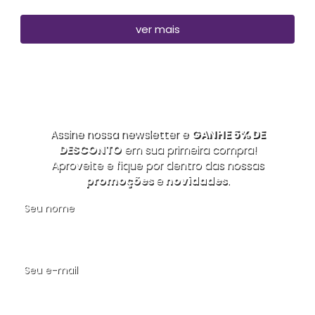
ver mais
Assine nossa newsletter e
GANHE 5% DE
DESCONTO
em sua primeira compra!
Aproveite e fique por dentro das nossas
promoções
e
novidades
.
Seu nome
Seu e-mail