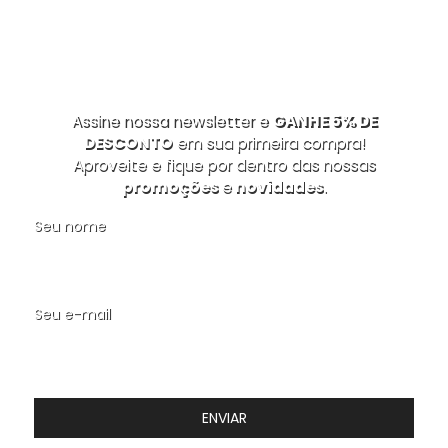
Assine nossa newsletter e
GANHE 5% DE
DESCONTO
em sua primeira compra!
Aproveite e fique por dentro das nossas
promoções
e
novidades
.
Seu nome
Seu e-mail
ENVIAR