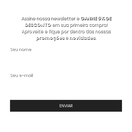
Assine nossa newsletter e
GANHE 5% DE
DESCONTO
em sua primeira compra!
Aproveite e fique por dentro das nossas
promoções
e
novidades
.
Seu nome
Seu e-mail
ENVIAR