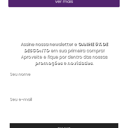
ver mais
Assine nossa newsletter e
GANHE 5% DE
DESCONTO
em sua primeira compra!
Aproveite e fique por dentro das nossas
promoções
e
novidades
.
Seu nome
Seu e-mail