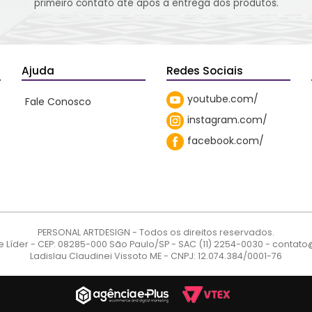
primeiro contato até após a entrega dos produtos.
Ajuda
Redes Sociais
youtube.com/
Fale Conosco
instagram.com/
facebook.com/
PERSONAL ARTDESIGN - Todos os direitos reservados.
e Líder - CEP: 08285-000 São Paulo/SP - SAC (11) 2254-0030 - conta
Ladislau Claudinei Vissoto ME - CNPJ: 12.074.384/0001-76