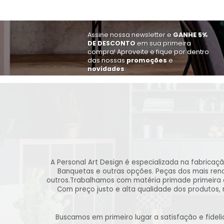
Assine nossa newsletter e
GANHE 5%
DE DESCONTO
em sua primeira
compra! Aproveite e fique por dentro
das nossas
promoções
e
novidades
.
A Personal Art Design é especializada na fabricaç
Banquetas e outras opções. Peças dos mais renom
outros.Trabalhamos com matéria primade primeira 
Com preço justo e alta qualidade dos produtos,
Buscamos em primeiro lugar a satisfação e fide