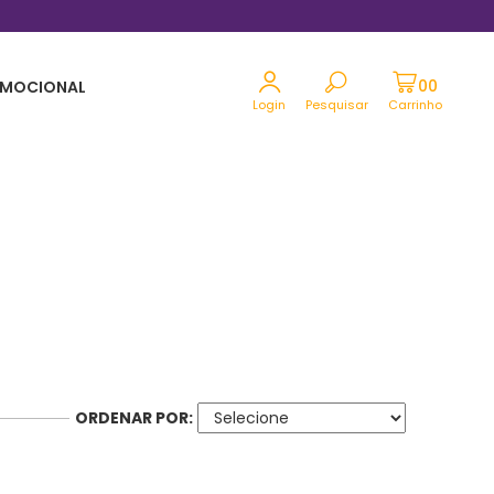
Parcele em até 12x sem juros no cartão
MOCIONAL
Login
Pesquisar
Carrinho
ORDENAR POR: