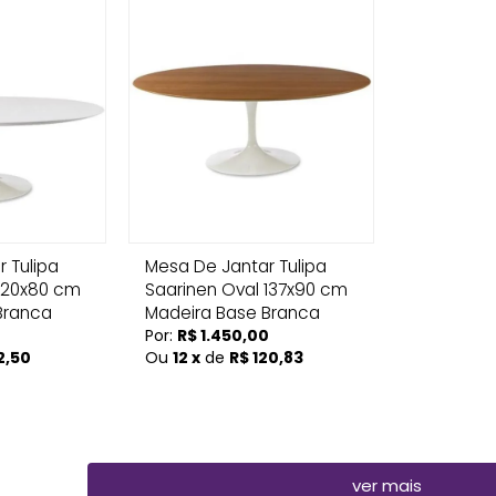
 Tulipa
Mesa De Jantar Tulipa
 120x80 cm
Saarinen Oval 137x90 cm
Branca
Madeira Base Branca
Por:
R$ 1.450,00
2,50
Ou
12 x
de
R$ 120,83
ver mais