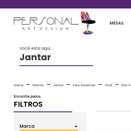
Telefones 11 2254-0030 / 11 99861-2738
MESAS
Você esta aqui ...
Jantar
Home
Mesas
Jantar
Eero Saarinen
Oval
Pau F
Encontre pelos
FILTROS
Marca