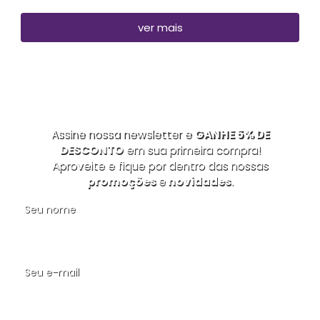
ver mais
Assine nossa newsletter e
GANHE 5% DE
DESCONTO
em sua primeira compra!
Aproveite e fique por dentro das nossas
promoções
e
novidades
.
Seu nome
Seu e-mail