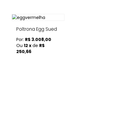
Poltrona Egg Sued
Por:
R$ 3.008,00
Ou
12 x
de
R$
250,66