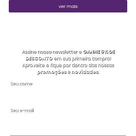
ver mais
Assine nossa newsletter e
GANHE 5% DE
DESCONTO
em sua primeira compra!
Aproveite e fique por dentro das nossas
promoções
e
novidades
.
Seu nome
Seu e-mail