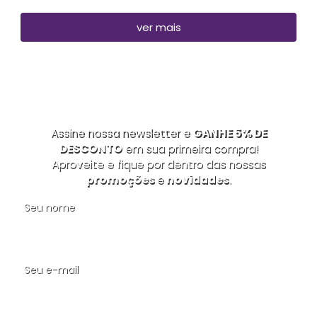
ver mais
Assine nossa newsletter e
GANHE 5% DE
DESCONTO
em sua primeira compra!
Aproveite e fique por dentro das nossas
promoções
e
novidades
.
Seu nome
Seu e-mail