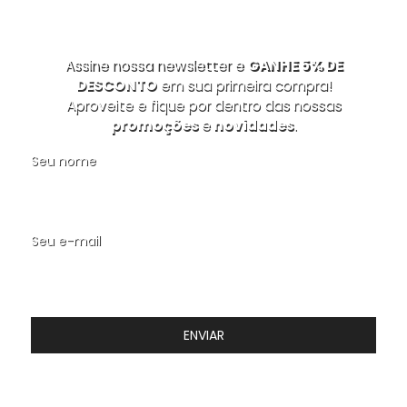
Assine nossa newsletter e
GANHE 5% DE
DESCONTO
em sua primeira compra!
Aproveite e fique por dentro das nossas
promoções
e
novidades
.
Seu nome
Seu e-mail
ENVIAR