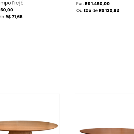
ampo Freijó
Por:
R$ 1.450,00
860,00
Ou
12 x
de
R$ 120,83
de
R$ 71,66