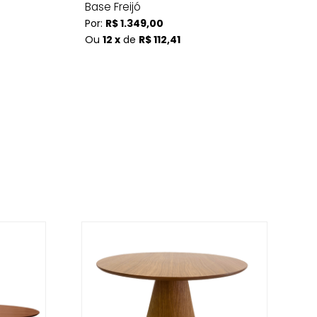
Base Freijó
Po
Por:
R$ 1.349,00
O
Ou
12 x
de
R$ 112,41