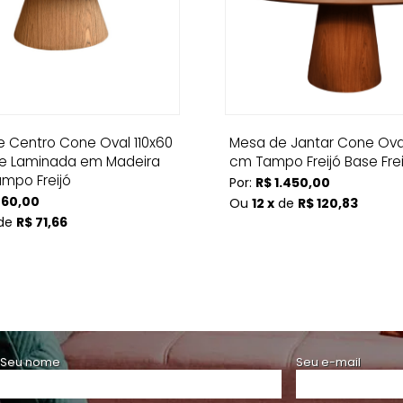
 Centro Cone Oval 110x60
Mesa de Jantar Cone Ova
e Laminada em Madeira
cm Tampo Freijó Base Frei
ampo Freijó
Por:
R$ 1.450,00
860,00
Ou
12 x
de
R$ 120,83
de
R$ 71,66
Seu nome
Seu e-mail