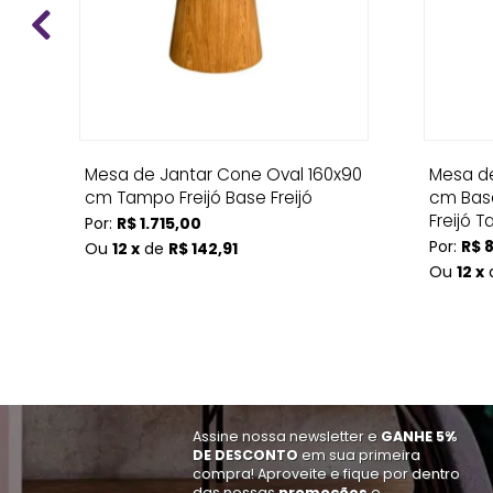
ce
Mesa de Jantar Cone Oval 160x90
Mesa de
cm Tampo Freijó Base Freijó
cm Bas
Freijó T
Por:
R$ 1.715,00
Por:
R$ 
Ou
12 x
de
R$ 142,91
Ou
12 x
Assine nossa newsletter e
GANHE 5%
DE DESCONTO
em sua primeira
compra! Aproveite e fique por dentro
das nossas
promoções
e