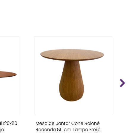
l 120x80
Mesa de Jantar Cone Balonê
M
jó
Redonda 80 cm Tampo Freijó
Ma