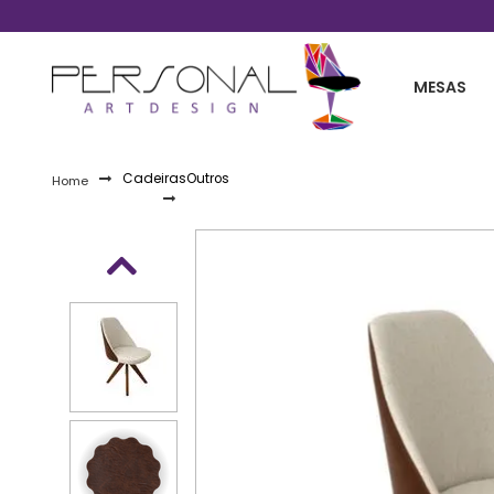
Telefones 11 2254-0030 / 11 99861-2738
MESAS
Cadeiras
Outros
Home