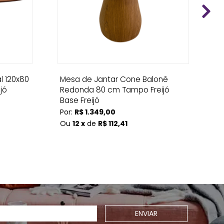
l 120x80
Mesa de Jantar Cone Balonê
M
jó
Redonda 80 cm Tampo Freijó
Ma
Base Freijó
Po
Por:
R$ 1.349,00
O
Ou
12 x
de
R$ 112,41
ENVIAR