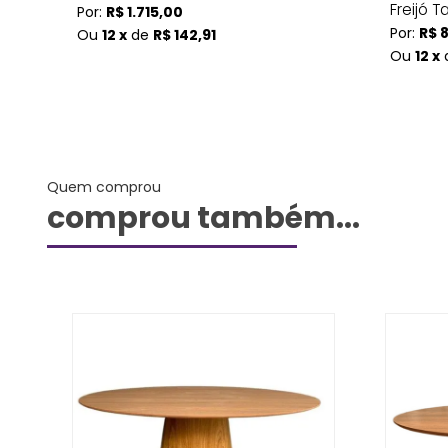
Freijó T
Por:
R$ 1.715,00
Por:
R$ 
Ou
12 x
de
R$ 142,91
Ou
12 x
Quem comprou
comprou também...