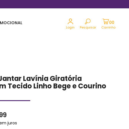
Parcele em até 12x sem juros no cartão
MOCIONAL
Login
Pesquisar
Carrinho
Jantar Lavínia Giratória
m Tecido Linho Bege e Courino
,99
em juros