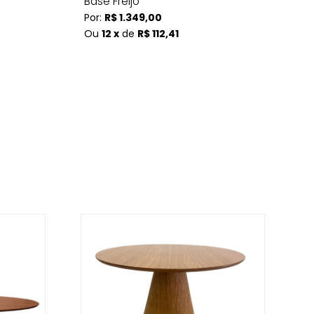
Base Freijó
Po
Por:
R$ 1.349,00
O
Ou
12 x
de
R$ 112,41