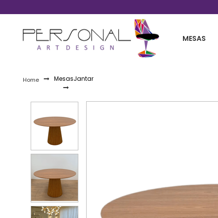
Telefones 11 2254-0030 / 11 99861-2738
MESAS
Mesas
Jantar
Home