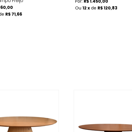
ampo Freijó
Por:
R$ 1.450,00
860,00
Ou
12 x
de
R$ 120,83
de
R$ 71,66