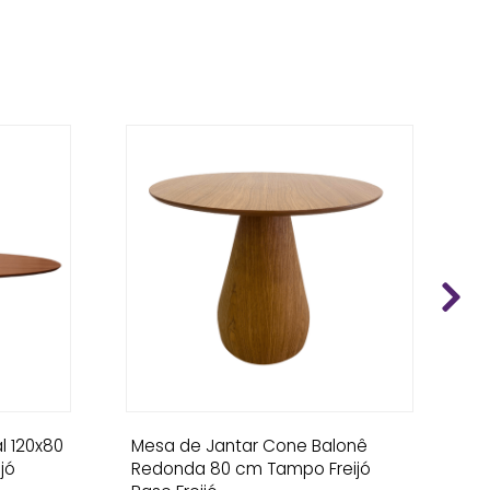
l 120x80
Mesa de Jantar Cone Balonê
M
jó
Redonda 80 cm Tampo Freijó
Ma