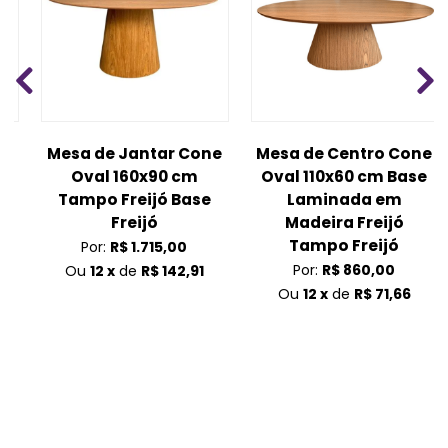
Mesa de Jantar Cone
Mesa de Centro Cone
Oval 160x90 cm
Oval 110x60 cm Base
Tampo Freijó Base
Laminada em
m
Freijó
Madeira Freijó
Tampo Freijó
Por:
R$ 1.715,00
Por:
R$ 860,00
Ou
12 x
de
R$ 142,91
Ou
12 x
de
R$ 71,66