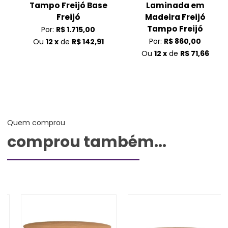
Tampo Freijó Base
Laminada em
m
Freijó
Madeira Freijó
Tampo Freijó
Por:
R$ 1.715,00
Por:
R$ 860,00
Ou
12 x
de
R$ 142,91
Ou
12 x
de
R$ 71,66
Quem comprou
comprou também...