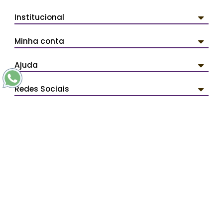
Institucional
Minha conta
Ajuda
Redes Sociais
Pagamentos
Segurança
PERSONAL ARTDESIGN - Todos os direitos reservados.
Avenida Líder 3359 - Cidade Líder - CEP: 08285-000 São
Paulo/SP - SAC (11) 2254-0030 -
contato@personalartdesign.com.br
Ladislau Claudinei Vissoto ME - CNPJ: 12.074.384/0001-76