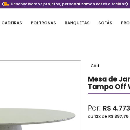
Desenvolvemos projetos, personalizamos cores e tecidos
CADEIRAS
POLTRONAS
BANQUETAS
SOFÁS
PRO
Cód:
Mesa de Jan
Tampo Off W
Por:
R$ 4.773
ou
12
x
de
R$ 397,75