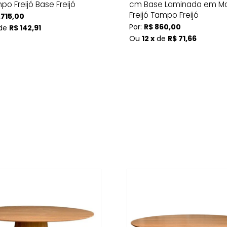
o Freijó Base Freijó
cm Base Laminada em Ma
Freijó Tampo Freijó
.715,00
Por:
R$ 860,00
de
R$ 142,91
Ou
12 x
de
R$ 71,66