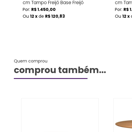
cm Tampo Freijó Base Freijó
cm Tamp
Por:
R$ 1.450,00
Por:
R$ 1
Ou
12 x
de
R$ 120,83
Ou
12 x
Quem comprou
comprou também...