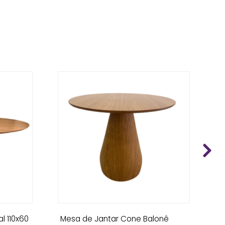
l 110x60
Mesa de Jantar Cone Balonê
M