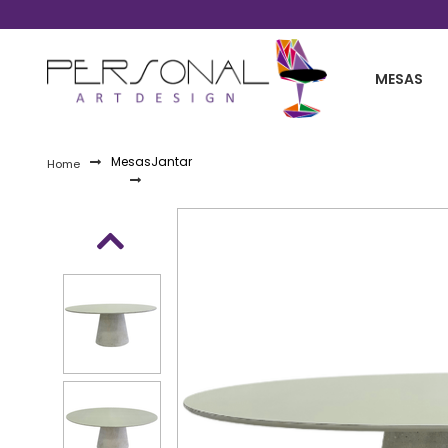
Telefones 11 2254-0030 / 11 99861-2738
MESAS
Mesas
Jantar
Home