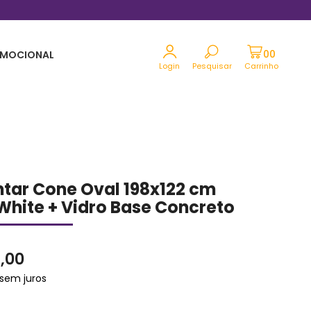
Parcele em até 12x sem juros no cartão
MOCIONAL
Login
Pesquisar
Carrinho
tar Cone Oval 198x122 cm
hite + Vidro Base Concreto
,00
sem juros