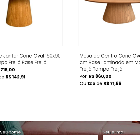
 Jantar Cone Oval 160x90
Mesa de Centro Cone Ova
o Freijó Base Freijó
cm Base Laminada em Ma
Freijó Tampo Freijó
.715,00
Por:
R$ 860,00
de
R$ 142,91
Ou
12 x
de
R$ 71,66
Seu nome
Seu e-mail