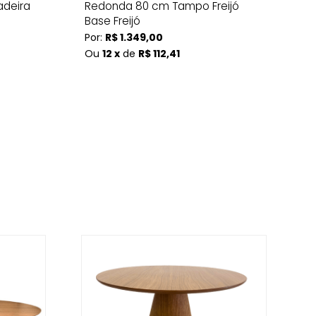
deira
Redonda 80 cm Tampo Freijó
Ma
Base Freijó
Po
Por:
R$ 1.349,00
O
Ou
12 x
de
R$ 112,41