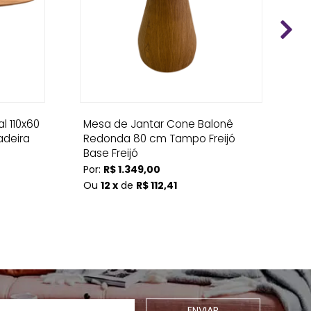
l 110x60
Mesa de Jantar Cone Balonê
M
deira
Redonda 80 cm Tampo Freijó
Ma
Base Freijó
Po
Por:
R$ 1.349,00
O
Ou
12 x
de
R$ 112,41
ENVIAR