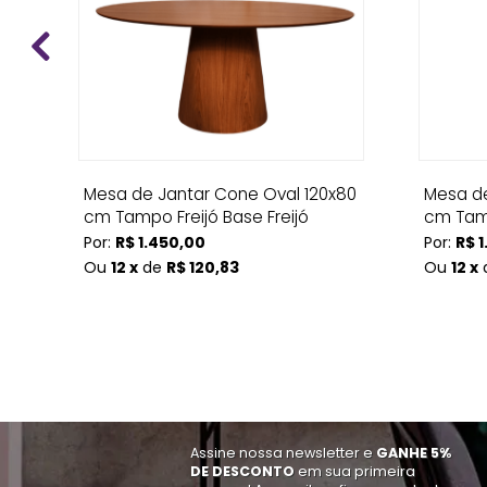
ce
Mesa de Jantar Cone Oval 120x80
Mesa de
cm Tampo Freijó Base Freijó
cm Tamp
Por:
R$ 1.450,00
Por:
R$ 1
Ou
12 x
de
R$ 120,83
Ou
12 x
Assine nossa newsletter e
GANHE 5%
DE DESCONTO
em sua primeira