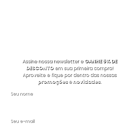
Assine nossa newsletter e
GANHE 5% DE
DESCONTO
em sua primeira compra!
Aproveite e fique por dentro das nossas
promoções
e
novidades
.
Seu nome
Seu e-mail