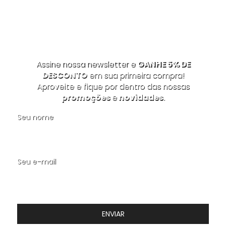
Assine nossa newsletter e
GANHE 5% DE
DESCONTO
em sua primeira compra!
Aproveite e fique por dentro das nossas
promoções
e
novidades
.
Seu nome
Seu e-mail
ENVIAR