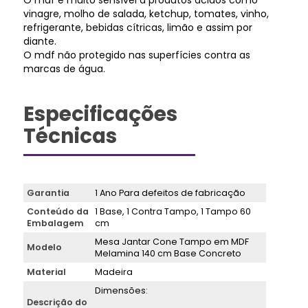
O mdf é muito sensível a produtos ácidos como
vinagre, molho de salada, ketchup, tomates, vinho,
refrigerante, bebidas cítricas, limão e assim por
diante.
O mdf não protegido nas superfícies contra as
marcas de água.
Especificações
Técnicas
Garantia
1 Ano Para defeitos de fabricação
Conteúdo da
1 Base, 1 Contra Tampo, 1 Tampo 60
Embalagem
cm
Mesa Jantar Cone Tampo em MDF
Modelo
Melamina 140 cm Base Concreto
Material
Madeira
Dimensões:
Descrição do