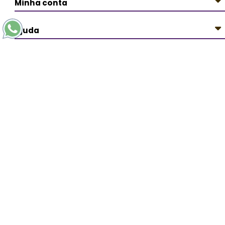
Minha conta
Ajuda
Redes Sociais
Pagamentos
Segurança
PERSONAL ARTDESIGN - Todos os direitos reservados.
Avenida Líder 3359 - Cidade Líder - CEP: 08285-000 São
Paulo/SP - SAC (11) 2254-0030 -
contato@personalartdesign.com.br
Ladislau Claudinei Vissoto ME - CNPJ: 12.074.384/0001-76