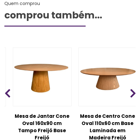
Quem comprou
comprou também...
Mesa de Jantar Cone
Mesa de Centro Cone
Oval 160x90 cm
Oval 110x60 cm Base
Tampo Freijó Base
Laminada em
m
Freijó
Madeira Freijó