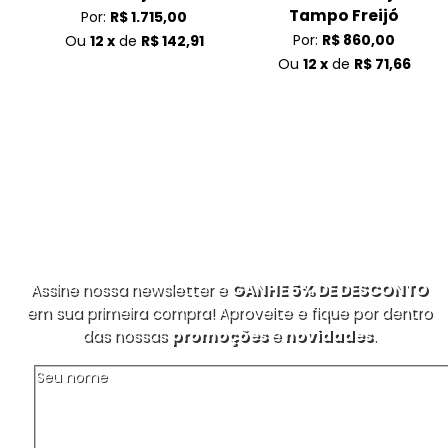
Tampo Freijó
Por:
R$ 1.715,00
Por:
R$ 860,00
Ou
12 x
de
R$ 142,91
Ou
12 x
de
R$ 71,66
Assine nossa newsletter e
GANHE 5% DE DESCONTO
em sua primeira compra! Aproveite e fique por dentro
das nossas
promoções
e
novidades
.
Seu nome