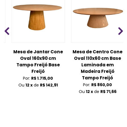
Mesa de Jantar Cone
Mesa de Centro Cone
Oval 160x90 cm
Oval 110x60 cm Base
Tampo Freijó Base
Laminada em
m
Freijó
Madeira Freijó
Tampo Freijó
Por:
R$ 1.715,00
Por:
R$ 860,00
Ou
12 x
de
R$ 142,91
Ou
12 x
de
R$ 71,66