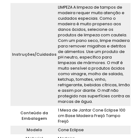
LIMPEZA A limpeza de tampos de
madeira requer muita atenção e
cuidados especiais. Como o
madeira é muito propenso aos
danos ácidos, selecione os
produtos de limpeza com cautela.
Com um pano seco, limpe madeira
para remover migalhas e detritos
de alimentos. Use um produto de
Instruções/Cuidados
pH neutro, específico para
limpezas de mármores. O mdf é
muito sensível a produtos ácidos
como vinagre, molho de salada,
ketchup, tomates, vinho,
refrigerante, bebidas cítricas, limão
e assim por diante. O mdf não
protegido nas superfícies contra as
marcas de água.
1 Mesa de Jantar Cone Eclipse 100
Conteúdo da
cm Base Madeira Freijó Tampo
Embalagem
Freijó
Modelo
Cone Eclipse