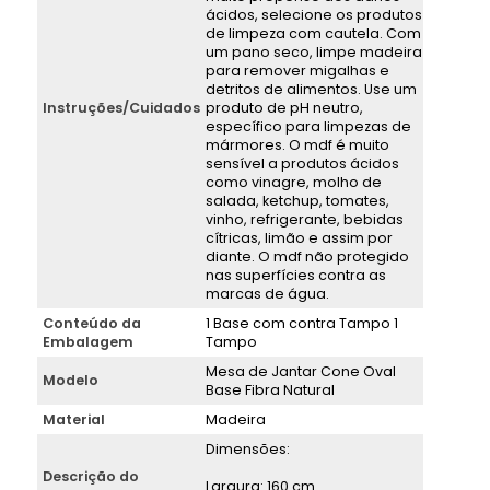
ácidos, selecione os produtos
de limpeza com cautela. Com
um pano seco, limpe madeira
para remover migalhas e
detritos de alimentos. Use um
Instruções/Cuidados
produto de pH neutro,
específico para limpezas de
mármores. O mdf é muito
sensível a produtos ácidos
como vinagre, molho de
salada, ketchup, tomates,
vinho, refrigerante, bebidas
cítricas, limão e assim por
diante. O mdf não protegido
nas superfícies contra as
marcas de água.
Conteúdo da
1 Base com contra Tampo 1
Embalagem
Tampo
Mesa de Jantar Cone Oval
Modelo
Base Fibra Natural
Material
Madeira
Dimensões:
Descrição do
Largura: 160 cm