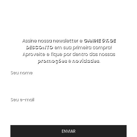
Assine nossa newsletter e
GANHE 5% DE
DESCONTO
em sua primeira compra!
Aproveite e fique por dentro das nossas
promoções
e
novidades
.
Seu nome
Seu e-mail
ENVIAR