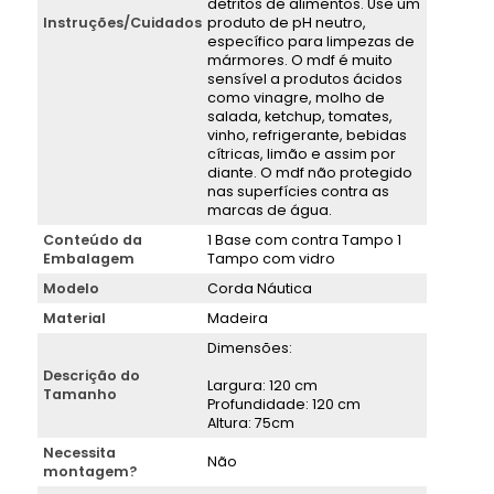
detritos de alimentos. Use um
Instruções/Cuidados
produto de pH neutro,
específico para limpezas de
mármores. O mdf é muito
sensível a produtos ácidos
como vinagre, molho de
salada, ketchup, tomates,
vinho, refrigerante, bebidas
cítricas, limão e assim por
diante. O mdf não protegido
nas superfícies contra as
marcas de água.
Conteúdo da
1 Base com contra Tampo 1
Embalagem
Tampo com vidro
Modelo
Corda Náutica
Material
Madeira
Dimensões:
Descrição do
Largura: 120 cm
Tamanho
Profundidade: 120 cm
Altura: 75cm
Necessita
Não
montagem?