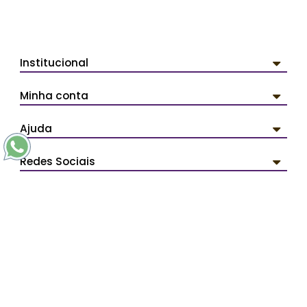
Institucional
Minha conta
Ajuda
Redes Sociais
Pagamentos
Segurança
PERSONAL ARTDESIGN - Todos os direitos reservados.
Avenida Líder 3359 - Cidade Líder - CEP: 08285-000 São