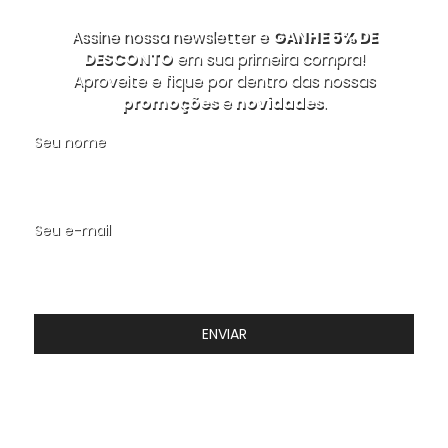
Assine nossa newsletter e
GANHE 5% DE
DESCONTO
em sua primeira compra!
Aproveite e fique por dentro das nossas
promoções
e
novidades
.
Seu nome
Seu e-mail
ENVIAR