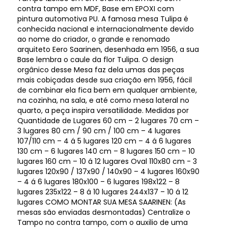
contra tampo em MDF, Base em EPOXI com
pintura automotiva PU. A famosa mesa Tulipa é
conhecida nacional e internacionalmente devido
ao nome do criador, o grande e renomado
arquiteto Eero Saarinen, desenhada em 1956, a sua
Base lembra o caule da flor Tulipa. O design
orgânico desse Mesa faz dela umas das peças
mais cobiçadas desde sua criação em 1956, fácil
de combinar ela fica bem em qualquer ambiente,
na cozinha, na sala, e até como mesa lateral no
quarto, a peça inspira versatilidade. Medidas por
Quantidade de Lugares 60 cm – 2 lugares 70 cm –
3 lugares 80 cm / 90 cm / 100 cm – 4 lugares
107/110 cm – 4 á 5 lugares 120 cm – 4 á 6 lugares
130 cm – 6 lugares 140 cm – 8 lugares 150 cm – 10
lugares 160 cm – 10 á 12 lugares Oval 110x80 cm - 3
lugares 120x90 / 137x90 / 140x90 – 4 lugares 160x90
– 4 á 6 lugares 180x100 – 6 lugares 198x122 – 8
lugares 235x122 – 8 á 10 lugares 244x137 – 10 á 12
lugares COMO MONTAR SUA MESA SAARINEN: (As
mesas são enviadas desmontadas) Centralize o
Tampo no contra tampo, com o auxilio de uma