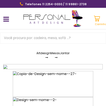
Telefones 11 2254-0030 / 11 99861-2738
Carrinh
Artdesign
Mesas
Jantar