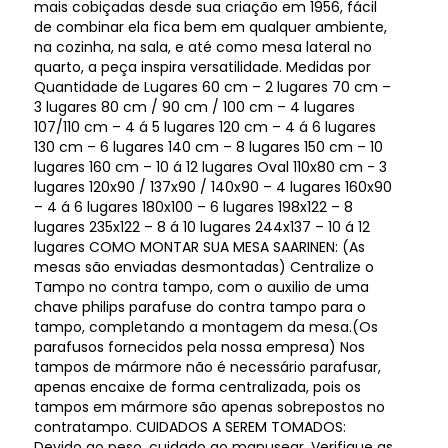
mais cobiçadas desde sua criação em 1956, fácil
de combinar ela fica bem em qualquer ambiente,
na cozinha, na sala, e até como mesa lateral no
quarto, a peça inspira versatilidade. Medidas por
Quantidade de Lugares 60 cm – 2 lugares 70 cm –
3 lugares 80 cm / 90 cm / 100 cm – 4 lugares
107/110 cm – 4 á 5 lugares 120 cm – 4 á 6 lugares
130 cm – 6 lugares 140 cm – 8 lugares 150 cm – 10
lugares 160 cm – 10 á 12 lugares Oval 110x80 cm - 3
lugares 120x90 / 137x90 / 140x90 – 4 lugares 160x90
– 4 á 6 lugares 180x100 – 6 lugares 198x122 – 8
lugares 235x122 – 8 á 10 lugares 244x137 – 10 á 12
lugares COMO MONTAR SUA MESA SAARINEN: (As
mesas são enviadas desmontadas) Centralize o
Tampo no contra tampo, com o auxilio de uma
chave philips parafuse do contra tampo para o
tampo, completando a montagem da mesa.(Os
parafusos fornecidos pela nossa empresa) Nos
tampos de mármore não é necessário parafusar,
apenas encaixe de forma centralizada, pois os
tampos em mármore são apenas sobrepostos no
contratampo. CUIDADOS A SEREM TOMADOS:
Devido ao peso, cuidado ao manusear. Verifique as