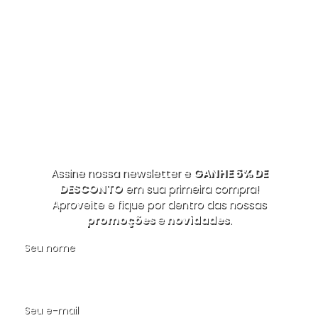
Assine nossa newsletter e
GANHE 5% DE
DESCONTO
em sua primeira compra!
Aproveite e fique por dentro das nossas
promoções
e
novidades
.
Seu nome
Seu e-mail