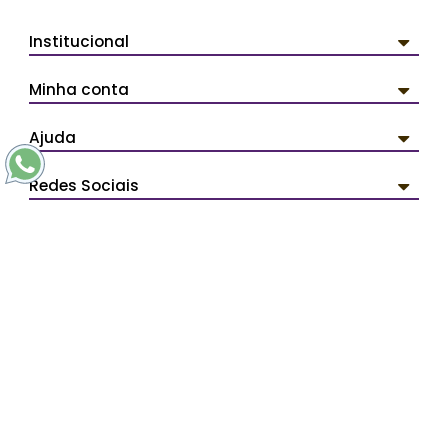
Institucional
Minha conta
Ajuda
Redes Sociais
Pagamentos
Segurança
PERSONAL ARTDESIGN - Todos os direitos reservados.
Avenida Líder 3359 - Cidade Líder - CEP: 08285-000 São
Paulo/SP - SAC (11) 2254-0030 -
contato@personalartdesign.com.br
Ladislau Claudinei Vissoto ME - CNPJ: 12.074.384/0001-76