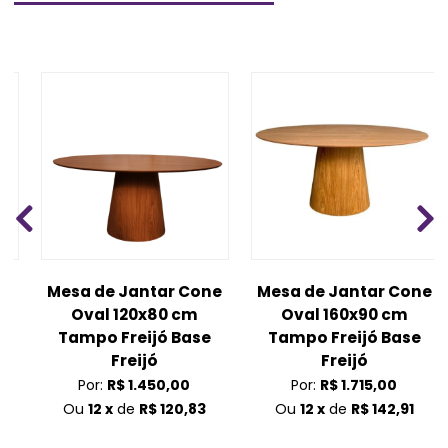
Mesa de Jantar Cone
Mesa de Jantar Cone
Oval 120x80 cm
Oval 160x90 cm
Tampo Freijó Base
Tampo Freijó Base
m
Freijó
Freijó
Por:
R$ 1.450,00
Por:
R$ 1.715,00
Ou
12 x
de
R$ 120,83
Ou
12 x
de
R$ 142,91