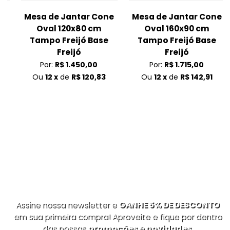
Mesa de Jantar Cone
Mesa de Jantar Cone
Oval 120x80 cm
Oval 160x90 cm
Tampo Freijó Base
Tampo Freijó Base
m
Freijó
Freijó
Por:
R$ 1.450,00
Por:
R$ 1.715,00
Ou
12 x
de
R$ 120,83
Ou
12 x
de
R$ 142,91
Assine nossa newsletter e
GANHE 5% DE DESCONTO
em sua primeira compra! Aproveite e fique por dentro
das nossas
promoções
e
novidades
.