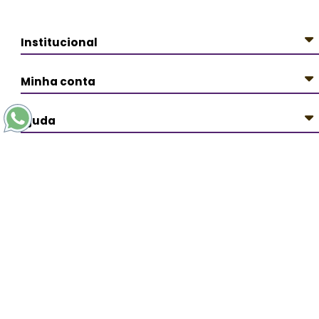
Institucional
Minha conta
Ajuda
Redes Sociais
Pagamentos
Segurança
PERSONAL ARTDESIGN - Todos os direitos reservados.
Avenida Líder 3359 - Cidade Líder - CEP: 08285-000 São