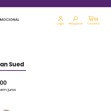
ele em até 12x sem juros no cartão
Tel
MOCIONAL
Login
Pesquisar
Carrinho
wan Sued
,00
em juros