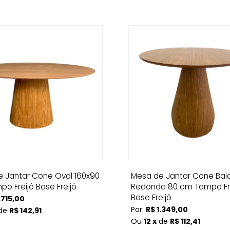
 Jantar Cone Oval 160x90
Mesa de Jantar Cone Bal
o Freijó Base Freijó
Redonda 80 cm Tampo Fr
Base Freijó
.715,00
Por:
R$ 1.349,00
de
R$ 142,91
Ou
12 x
de
R$ 112,41