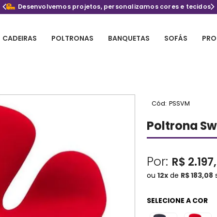
s projetos, personalizamos cores e tecidos
Parc
CADEIRAS
POLTRONAS
BANQUETAS
SOFÁS
PRO
Cód:
PSSVM
Poltrona S
Por:
R$ 2.197
ou
12
x
de
R$ 183,08
s