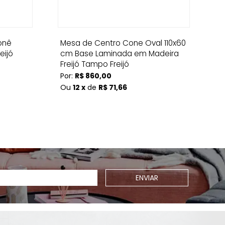
onê
Mesa de Centro Cone Oval 110x60
M
eijó
cm Base Laminada em Madeira
Ma
Freijó Tampo Freijó
Po
Por:
R$ 860,00
O
Ou
12 x
de
R$ 71,66
ENVIAR