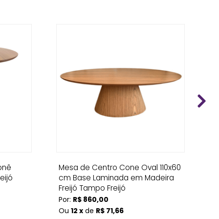
onê
Mesa de Centro Cone Oval 110x60
M
eijó
cm Base Laminada em Madeira
Ma
Freijó Tampo Freijó
Po
Por:
R$ 860,00
O
Ou
12 x
de
R$ 71,66