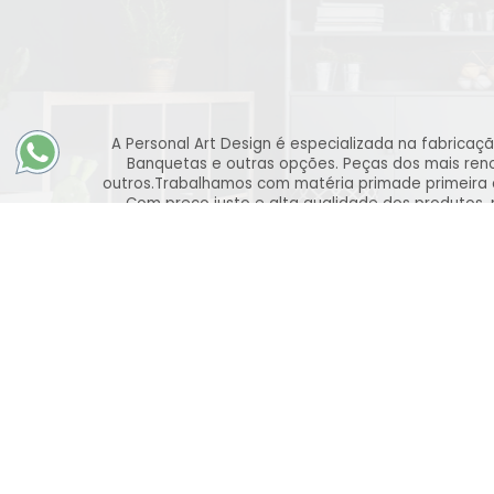
A Personal Art Design é especializada na fabricaç
Banquetas e outras opções. Peças dos mais renom
outros.Trabalhamos com matéria primade primeira 
Com preço justo e alta qualidade dos produtos,
Buscamos em primeiro lugar a satisfação e fide
Institucional
Minha conta
Quem Somos
Meus Pedidos
Trocas e Devoluções
Minha Conta