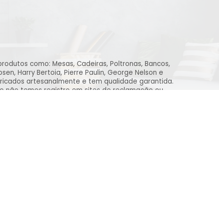
produtos como: Mesas, Cadeiras, Poltronas, Bancos,
n, Harry Bertoia, Pierre Paulin, George Nelson e
ricados artesanalmente e tem qualidade garantida.
to não temos registro em sites de reclamação ou
de compromisso, amizade e transparência desde o
Pagamentos
Segurança