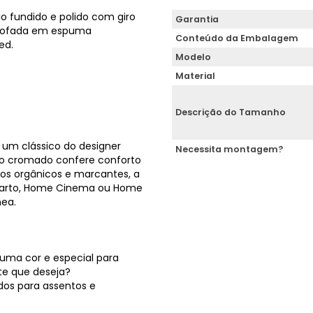
io fundido e polido com giro
Garantia
estofada em espuma
Conteúdo da Embalagem
ed.
Modelo
Material
Descrição do Tamanho
 um clássico do designer
Necessita montagem?
ço cromado confere conforto
s orgânicos e marcantes, a
 quarto, Home Cinema ou Home
ea.
uma cor e especial para
te que deseja?
dos para assentos e