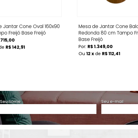
 Jantar Cone Oval 160x90
Mesa de Jantar Cone Bal
o Freijó Base Freijó
Redonda 80 cm Tampo Fr
Base Freijó
.715,00
Por:
R$ 1.349,00
de
R$ 142,91
Ou
12 x
de
R$ 112,41
Seu nome
Seu e-mail