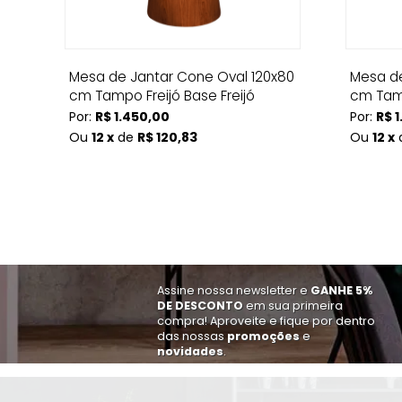
ce
Mesa de Jantar Cone Oval 120x80
Mesa de
cm Tampo Freijó Base Freijó
cm Tamp
Por:
R$ 1.450,00
Por:
R$ 1
Ou
12 x
de
R$ 120,83
Ou
12 x
Assine nossa newsletter e
GANHE 5%
DE DESCONTO
em sua primeira
compra! Aproveite e fique por dentro
das nossas
promoções
e
novidades
.