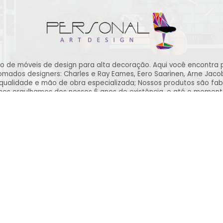
ão de móveis de design para alta decoração. Aqui você encontra 
ados designers: Charles e Ray Eames, Eero Saarinen, Arne Jacobse
qualidade e mão de obra especializada; Nossos produtos são fab
 nos orgulhamos dos nossos 6 anos de existência, e até o momen
PROCON.
lidade dos nossos clientes, por isso contamos com atendimento 
primeiro contato até após a entrega dos produtos.
Ajuda
Redes Sociais
youtube.com/
Fale Conosco
instagram.com/