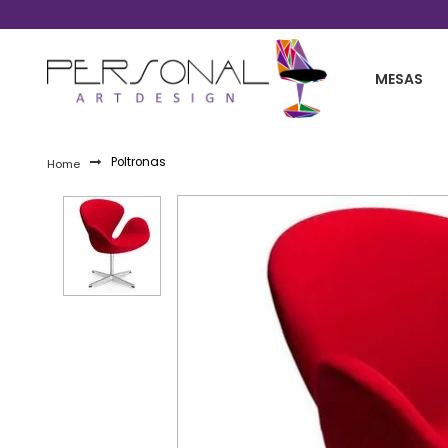
Desenvolvemo
fones 11 2254-0030 / 11 99861-2738
MESAS
Poltronas
Home