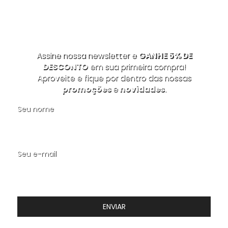
Assine nossa newsletter e
GANHE 5% DE
DESCONTO
em sua primeira compra!
Aproveite e fique por dentro das nossas
promoções
e
novidades
.
Seu nome
Seu e-mail
ENVIAR