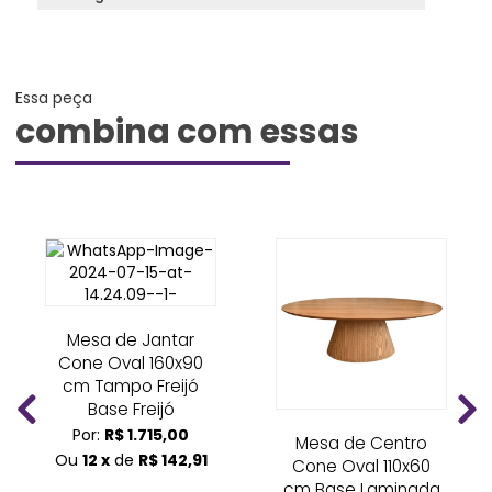
Essa peça
combina com essas
Mesa de Jantar
Cone Oval 160x90
cm Tampo Freijó
Base Freijó
Por:
R$ 1.715,00
Mesa de Centro
Ou
12 x
de
R$ 142,91
Cone Oval 110x60
cm Base Laminada