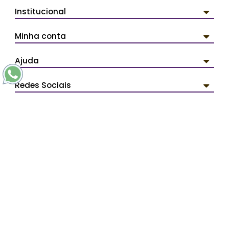
Institucional
Minha conta
Ajuda
Redes Sociais
Pagamentos
Segurança
PERSONAL ARTDESIGN - Todos os direitos reservados.
Avenida Líder 3359 - Cidade Líder - CEP: 08285-000 São
Paulo/SP - SAC (11) 2254-0030 -
contato@personalartdesign.com.br
Ladislau Claudinei Vissoto ME - CNPJ: 12.074.384/0001-76