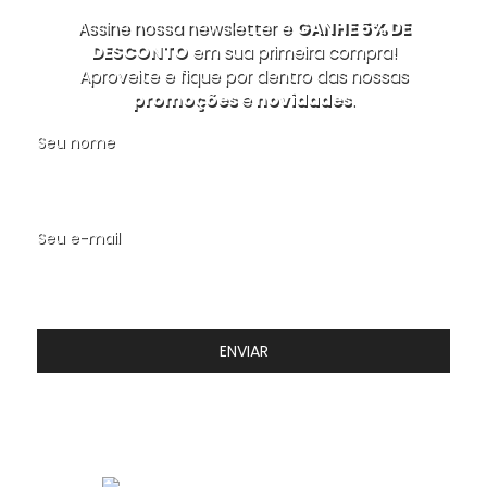
Assine nossa newsletter e
GANHE 5% DE
DESCONTO
em sua primeira compra!
Aproveite e fique por dentro das nossas
promoções
e
novidades
.
Seu nome
Seu e-mail
ENVIAR