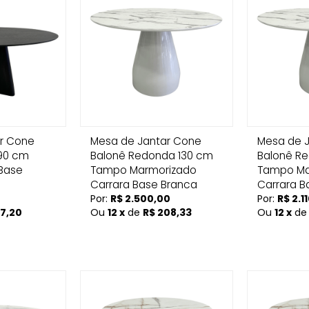
r Cone
Mesa de Jantar Cone
Mesa de 
x90 cm
Balonê Redonda 130 cm
Balonê R
Base
Tampo Marmorizado
Tampo Ma
Carrara Base Branca
Carrara B
Por:
R$ 2.500,00
Por:
R$ 2.1
57,20
Ou
12 x
de
R$ 208,33
Ou
12 x
d