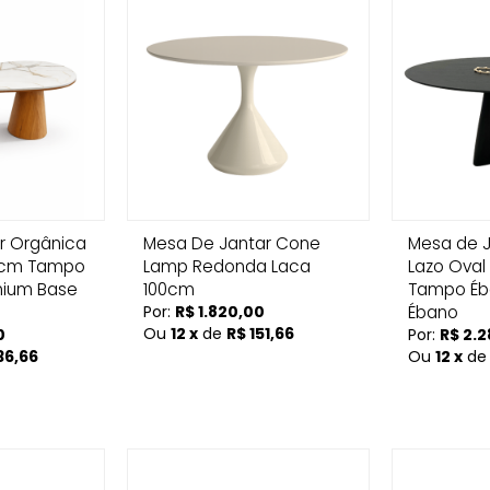
r Orgânica
Mesa De Jantar Cone
Mesa de 
90cm Tampo
Lamp Redonda Laca
Lazo Oval
mium Base
100cm
Tampo Éb
Por:
R$ 1.820,00
Ébano
Ou
12 x
de
R$ 151,66
0
Por:
R$ 2.
36,66
Ou
12 x
d