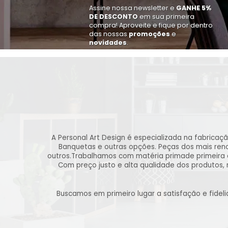
Assine nossa newsletter e
GANHE 5%
DE DESCONTO
em sua primeira
compra! Aproveite e fique por dentro
das nossas
promoções
e
novidades
.
A Personal Art Design é especializada na fabricaç
Banquetas e outras opções. Peças dos mais renom
outros.Trabalhamos com matéria primade primeira 
Com preço justo e alta qualidade dos produtos,
Buscamos em primeiro lugar a satisfação e fide