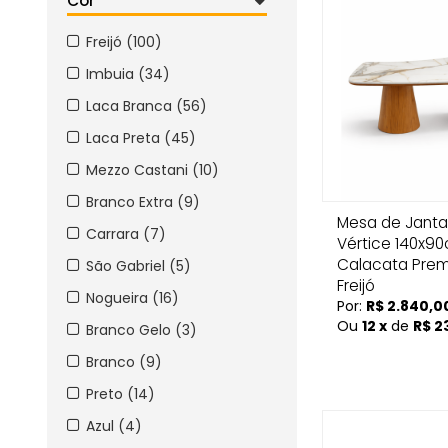
Cor
Freijó (100)
Imbuia (34)
Laca Branca (56)
Laca Preta (45)
Mezzo Castani (10)
Branco Extra (9)
Mesa de Janta
Carrara (7)
Vértice 140x
Calacata Pre
São Gabriel (5)
Freijó
Nogueira (16)
Por:
R$ 2.840,0
Ou
12 x
de
R$ 2
Branco Gelo (3)
Branco (9)
Preto (14)
Azul (4)