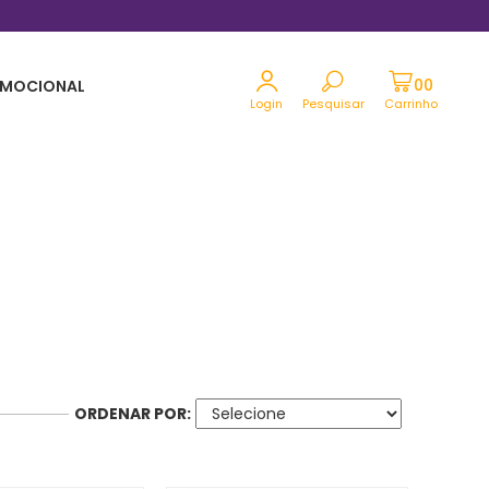
Parcele em até 12x sem juros no cartão
MOCIONAL
Login
Pesquisar
Carrinho
ORDENAR POR: