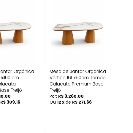
antar Orgânica
Mesa de Jantar Orgânica
80x100 cm
Vértice 160x90cm Tampo
lacata
Calacata Premium Base
ase Freijó
Freijó
10,00
Por:
R$ 3.260,00
e
R$ 309,16
Ou
12 x
de
R$ 271,66