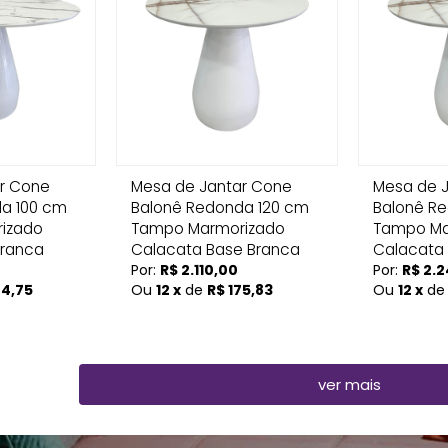
r Cone
Mesa de Jantar Cone
Mesa de 
a 100 cm
Balonê Redonda 120 cm
Balonê R
izado
Tampo Marmorizado
Tampo Ma
Branca
Calacata Base Branca
Calacata
Por:
R$ 2.110,00
Por:
R$ 2.
44,75
Ou
12 x
de
R$ 175,83
Ou
12 x
d
ver mais