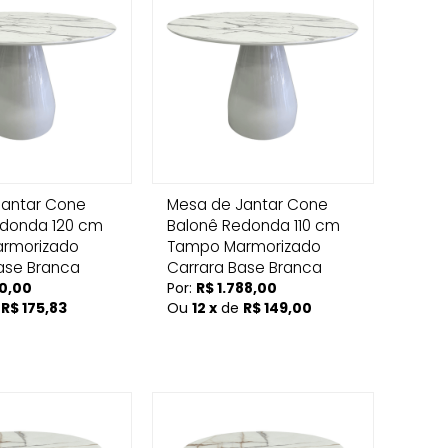
Jantar Cone
Mesa de Jantar Cone
edonda 120 cm
Balonê Redonda 110 cm
rmorizado
Tampo Marmorizado
ase Branca
Carrara Base Branca
10,00
Por:
R$ 1.788,00
e
R$ 175,83
Ou
12 x
de
R$ 149,00