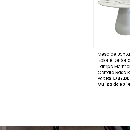
Mesa de Janta
Balonê Redond
Tampo Marmor
Carrara Base 
Por:
R$ 1.737,00
Ou
12 x
de
R$ 1