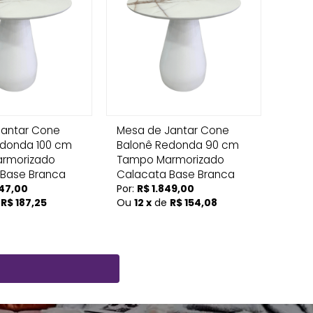
Jantar Cone
Mesa de Jantar Cone
edonda 100 cm
Balonê Redonda 90 cm
rmorizado
Tampo Marmorizado
 Base Branca
Calacata Base Branca
247,00
Por:
R$ 1.849,00
e
R$ 187,25
Ou
12 x
de
R$ 154,08