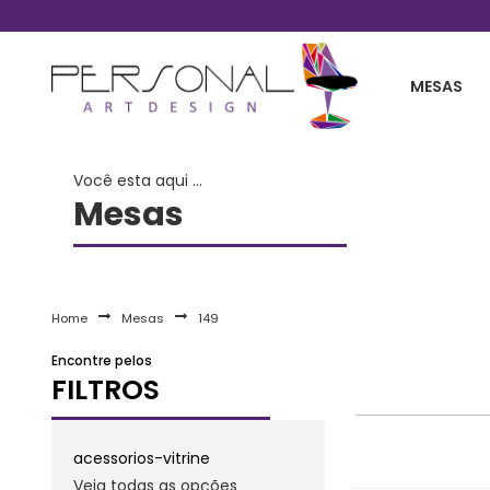
Telefones 11 2254-0030 / 11 99861-2738
MESAS
Você esta aqui ...
Mesas
Home
Mesas
149
Encontre pelos
FILTROS
acessorios-vitrine
Veja todas as opções