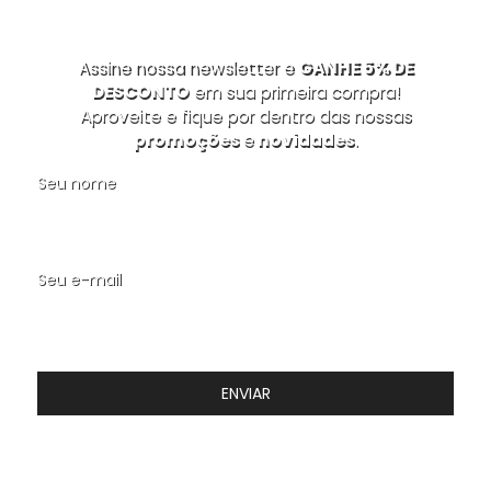
Assine nossa newsletter e
GANHE 5% DE
DESCONTO
em sua primeira compra!
Aproveite e fique por dentro das nossas
promoções
e
novidades
.
Seu nome
Seu e-mail
ENVIAR