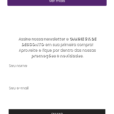
ver mais
Assine nossa newsletter e
GANHE 5% DE
DESCONTO
em sua primeira compra!
Aproveite e fique por dentro das nossas
promoções
e
novidades
.
Seu nome
Seu e-mail