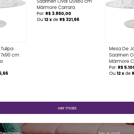
Saarinen Oval 120x80 cm
Mármore Carrara
Por:
R$ 3.860,00
Ou
12 x
de
R$ 321,66
Tulipa
Mesa De Ja
137x90 cm
Saarinen O
ra
Mármore C
Por:
R$ 5.10
6,66
Ou
12 x
de
ver mais
Seu nome
Seu e-mail