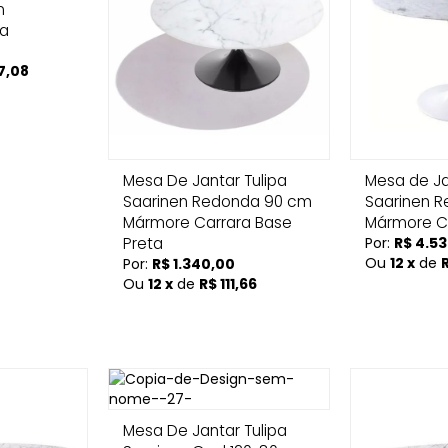
m
ra
7,08
Mesa De Jantar Tulipa
Mesa de Ja
Saarinen Redonda 90 cm
Saarinen 
Mármore Carrara Base
Mármore C
Preta
Por:
R$ 4.5
Ou
12 x
de
Por:
R$ 1.340,00
Ou
12 x
de
R$ 111,66
Mesa De Jantar Tulipa