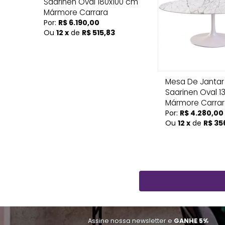
Saarinen Oval 180x100 cm
Mármore Carrara
Por:
R$ 6.190,00
Ou
12 x
de
R$ 515,83
Mesa De Jantar 
Saarinen Oval 
Mármore Carra
Por:
R$ 4.280,00
Ou
12 x
de
R$ 35
Assine nossa newsletter e
GANHE 5%