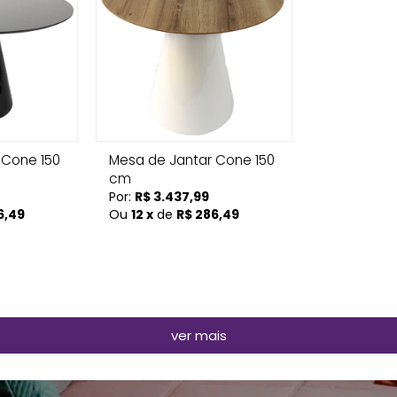
 Cone 150
Mesa de Jantar Cone 150
cm
Por:
R$ 3.437,99
6,49
Ou
12 x
de
R$ 286,49
ver mais